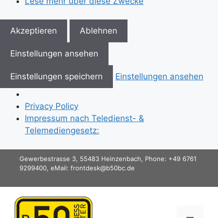
Lese mehr über diese Zwecke
Akzeptieren
Ablehnen
Einstellungen ansehen
Einstellungen speichern
Einstellungen ansehen
Privacy Policy
Impressum nach Teledienst- &
Telemediengesetz:
Zum
Gewerbestrasse 3, 55483 Heinzenbach, Phone: +49 6761
Inhalt
9299400, eMail: frontdesk@b50bc.de
springen